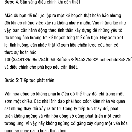
Bước 4: Sẵn sàng điều chỉnh khi cần thiết
Mặc dù bạn đã nỗ lực lập ra một kế hoạch thật hoàn hảo nhưng
đôi khi có những việc xảy ra không như y muốn. Vào những lúc như
vậy, bạn cần hành động theo tinh thần xây dựng để những yếu tố
đó không ảnh hưởng tới kế hoạch tổng thể của bạn. Hãy xem xét
lại tình huống, cân nhắc thật kĩ xem liệu chiến lược của bạn có
thực sự hoàn hảo
100{3a48189d96d754f09d03dfb5578f94b3755329ccbecbdd8c875f
và điểu chỉnh cho phù hợp nếu cần thiết.
Bước 5: Tiếp tục phát triển
Văn hóa công sở không phải là điều có thể thay đổi chỉ trong một
sớm một chiều. Các nhà lãnh đạo phải học cách kiên nhẫn và quan
sát những thay đổi xảy ra từ từ. Công ty tiếp tục thay đổi, phát
triển không ngừng và văn hóa công sở cũng phát triển một cách
tương ứng. Vì vậy, hãy không ngừng cố gắng xây dựng một văn hóa
công sở ngày càng hoàn thiện hơn.