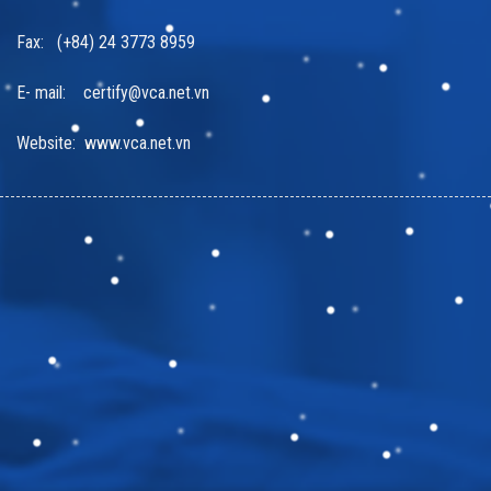
Fax: (+84) 24 3773 8959
E- mail: certify@vca.net.vn
Website: www.vca.net.vn