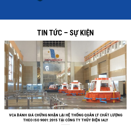
TIN TỨC – SỰ KIỆN
VCA ĐÁNH GIÁ CHỨNG NHẬN LẠI HỆ THỐNG QUẢN LÝ CHẤT LƯỢNG
THEO ISO 9001:2015 TẠI CÔNG TY THỦY ĐIỆN IALY