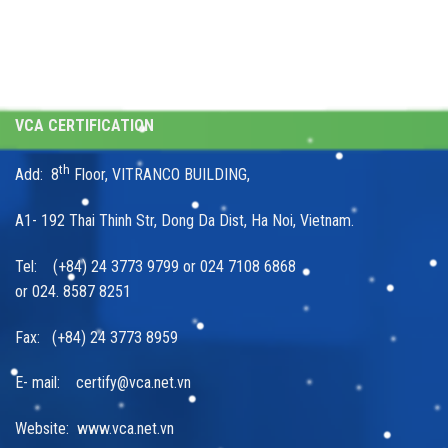
VCA CERTIFICATION
th
Add: 8
Floor, VITRANCO BUILDING,
A1- 192 Thai Thinh Str, Dong Da Dist, Ha Noi, Vietnam.
Tel: (+84) 24 3773 9799 or 024 7108 6868
or 024. 8587 8251
Fax: (+84) 24 3773 8959
E- mail: certify@vca.net.vn
Website: www.vca.net.vn