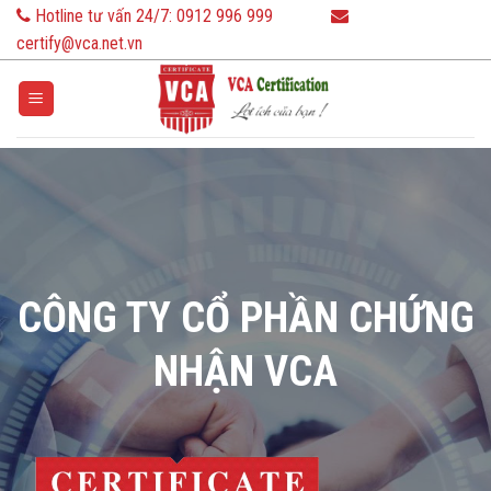
Skip
Hotline tư vấn 24/7:
0912 996 999
to
certify@vca.net.vn
content
CÔNG TY CỔ PHẦN CHỨNG
NHẬN VCA