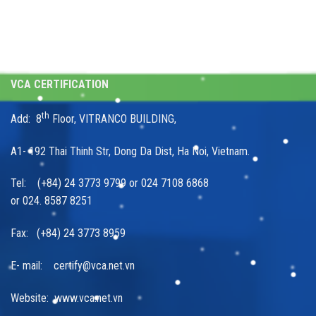
VCA CERTIFICATION
th
Add: 8
Floor, VITRANCO BUILDING,
A1- 192 Thai Thinh Str, Dong Da Dist, Ha Noi, Vietnam.
Tel: (+84) 24 3773 9799 or 024 7108 6868
or 024. 8587 8251
Fax: (+84) 24 3773 8959
E- mail: certify@vca.net.vn
Website: www.vca.net.vn