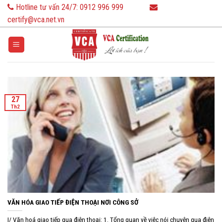
Skip
Hotline tư vấn 24/7:
0912 996 999
to
certify@vca.net.vn
content
27
Th2
VĂN HÓA GIAO TIẾP ĐIỆN THOẠI NƠI CÔNG SỞ
I/ Văn hoá giao tiếp qua điện thoại: 1. Tổng quan về việc nói chuyện qua điện