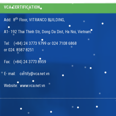
VCA CERTIFICATION
th
Add: 8
Floor, VITRANCO BUILDING,
A1- 192 Thai Thinh Str, Dong Da Dist, Ha Noi, Vietnam.
Tel: (+84) 24 3773 9799 or 024 7108 6868
or 024. 8587 8251
Fax: (+84) 24 3773 8959
E- mail: certify@vca.net.vn
Website: www.vca.net.vn