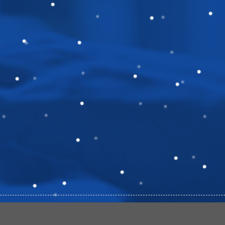
© Bản quyền nội dung và hình ảnh thuộc về Công ty Cổ phần